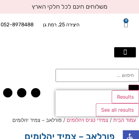
משלוחים חינם לכל חלקי הארץ
0
היצירה 25, רמת גן
052-8978488
תכשיטי יוקרה עד 2500 שח
טבעות אירוסין
טבעות יהלומים
עגילי יהלומים
תליוני יהלומים
אבני חן בשילוב יהלומים
צמידי טניס ויהלומים
Results
See all results
עמוד הבית
/
צמידי טניס ויהלומים
/ פורלאב – צמיד יהלומים
פתח סרגל נגישות
פורלאב – צמיד יהלומים