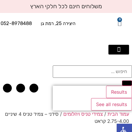
משלוחים חינם לכל חלקי הארץ
0
היצירה 25, רמת גן
052-8978488
תכשיטי יוקרה עד 2500 שח
טבעות אירוסין
טבעות יהלומים
עגילי יהלומים
תליוני יהלומים
אבני חן בשילוב יהלומים
צמידי טניס ויהלומים
Results
See all results
עמוד הבית
/
צמידי טניס ויהלומים
/ סידני – צמיד טניס 4 שיניים
2.75-4.00 קראט
פתח סרגל נגישות