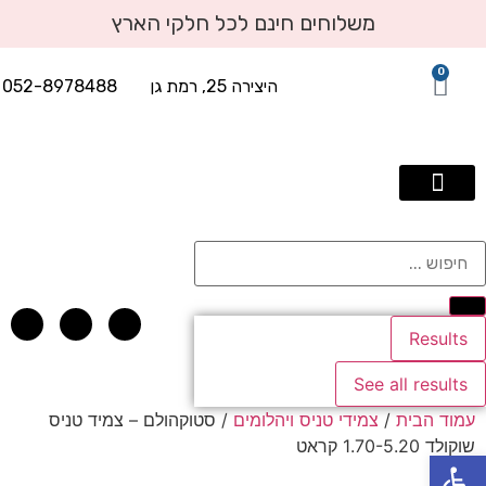
משלוחים חינם לכל חלקי הארץ
0
היצירה 25, רמת גן
052-8978488
תכשיטי יוקרה עד 2500 שח
טבעות אירוסין
טבעות יהלומים
עגילי יהלומים
תליוני יהלומים
אבני חן בשילוב יהלומים
צמידי טניס ויהלומים
Results
See all results
עמוד הבית
/
צמידי טניס ויהלומים
/ סטוקהולם – צמיד טניס
שוקולד 1.70-5.20 קראט
פתח סרגל נגישות