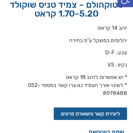
סטוקהולם – צמיד טניס שוקולד
1.70-5.20 קראט
זהב 14 קראט
יהלומים במשקל ע”פ בחירה
צבע : D-F
נקיון : VS
* יש אפשרות לזהב 18 קראט
* לשינוי אורך הצמיד נא צרו קשר במספר 052-
8978488
ליצירת קשר והשארת פרטים
שתף בווטסאפ