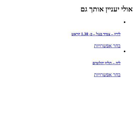
אולי יעניין אותך גם
לירון – צמיד בנגל – כ- 1.30 קראט
למוצר
בחר אפשרויות
זה
יש
מספר
ליה – תליון יהלומים
סוגים.
ניתן
למוצר
בחר אפשרויות
לבחור
זה
את
יש
האפשרויות
מספר
בעמוד
סוגים.
המוצר
ניתן
לבחור
את
האפשרויות
בעמוד
המוצר