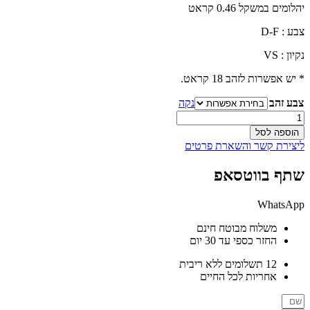
יהלומים במשקל 0.46 קראט
צבע : D-F
נקיון : VS
* יש אפשרות לזהב 18 קראט.
צבע זהב
נקה
כמות
של
הוספה לסל
ניקול
ליצירת קשר והשארת פרטים
-
עגילי
שתף בווטסאפ
יהלומים
WhatsApp
משלוח מבוטח חינם
החזר כספי עד 30 יום
12 תשלומים ללא ריבית
אחריות לכל החיים