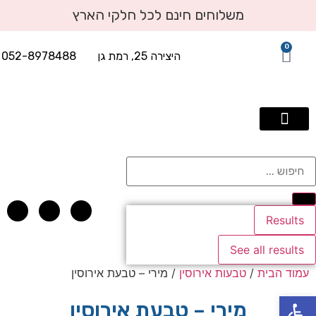
משלוחים חינם לכל חלקי הארץ
0
היצירה 25, רמת גן
052-8978488
תכשיטי יוקרה עד 2500 שח
טבעות אירוסין
טבעות יהלומים
עגילי יהלומים
תליוני יהלומים
אבני חן בשילוב יהלומים
צמידי טניס ויהלומים
Results
See all results
עמוד הבית
/
טבעות אירוסין
/ מירי – טבעת אירוסין
פתח סרגל נגישות
מירי – טבעת אירוסין