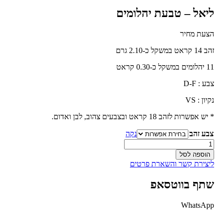
ליאל – טבעת יהלומים
הצעת מחיר
זהב 14 קראט במשקל כ-2.10 גרם
11 יהלומים במשקל כ-0.30 קראט
צבע : D-F
נקיון : VS
* יש אפשרות לזהב 18 קראט ובצבעים צהוב, לבן ואדום.
צבע זהב
נקה
כמות
של
הוספה לסל
ליאל
ליצירת קשר והשארת פרטים
-
טבעת
שתף בווטסאפ
יהלומים
WhatsApp