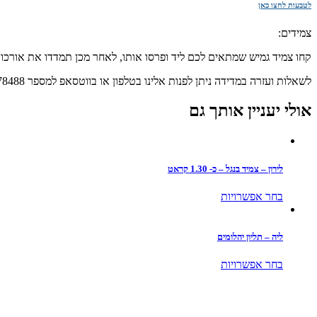
לטבעות לחצו כאן
צמידים:
קחו צמיד גמיש שמתאים לכם ליד ופרסו אותו, לאחר מכן תמדדו את אורכו
לשאלות ועזרה במדידה ניתן לפנות אלינו בטלפון או בווטסאפ למספר 052-8978488
אולי יעניין אותך גם
לירון – צמיד בנגל – כ- 1.30 קראט
למוצר
בחר אפשרויות
זה
יש
מספר
ליה – תליון יהלומים
סוגים.
ניתן
למוצר
בחר אפשרויות
לבחור
זה
את
יש
האפשרויות
מספר
בעמוד
סוגים.