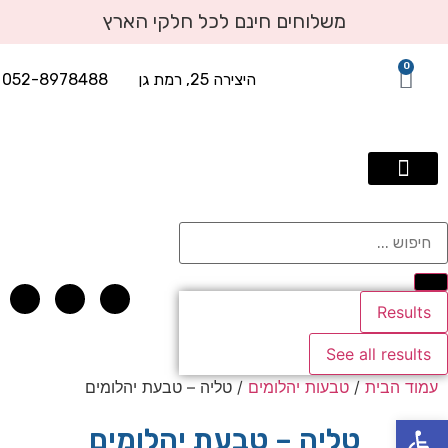
משלוחים חינם לכל חלקי הארץ
0
היצירה 25, רמת גן
052-8978488
תכשיטי יוקרה עד 2500 שח
טבעות אירוסין
טבעות יהלומים
עגילי יהלומים
תליוני יהלומים
אבני חן בשילוב יהלומים
צמידי טניס ויהלומים
Results
See all results
עמוד הבית
/
טבעות יהלומים
/ טליה – טבעת יהלומים
פתח סרגל נגישות
טליה – טבעת יהלומים