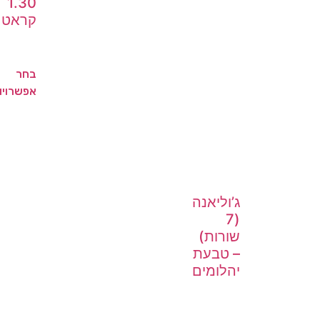
1.30
קראט
בחר
אפשרויו
ג’וליאנה
(7
שורות)
– טבעת
יהלומים