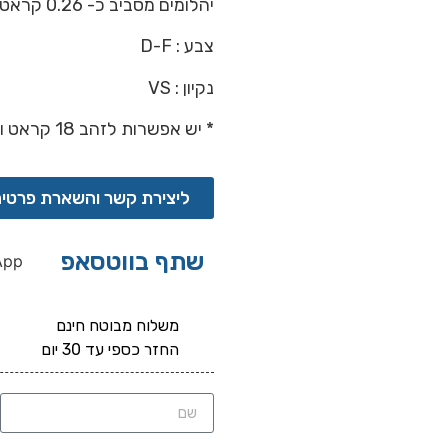
יהלומים מסביב כ- 0.26 קראט
צבע : D-F
נקיון : VS
* יש אפשרות לזהב 18 קראט ובצבעים צהוב, לבן ואדום.
ליצירת קשר והשארת פרטי
שתף בווטסאפ
App
משלוח מבוטח חינם
החזר כספי עד 30 יום