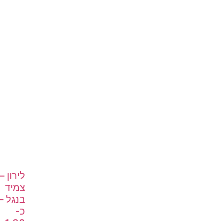
לירון –
צמיד
בנגל –
כ-