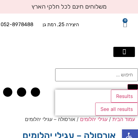
משלוחים חינם לכל חלקי הארץ
0
היצירה 25, רמת גן
052-8978488
תכשיטי יוקרה עד 2500 שח
טבעות אירוסין
טבעות יהלומים
עגילי יהלומים
תליוני יהלומים
אבני חן בשילוב יהלומים
צמידי טניס ויהלומים
Results
See all results
עמוד הבית
/
עגילי יהלומים
/ אורסולה – עגילי יהלומים
פתח סרגל נגישות
אורסולה – עגילי יהלומים