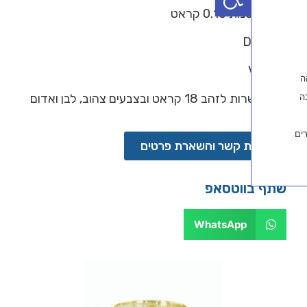
0. קראט
אט ובצבעים צהוב, לבן ואדום
ת קשר והשארת פרטים
ווטסאפ
WhatsApp