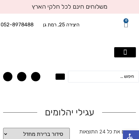
משלוחים חינם לכל חלקי הארץ
0
היצירה 25, רמת גן
052-8978488
תכשיטי יוקרה עד 2500 שח
טבעות אירוסין
טבעות יהלומים
עגילי יהלומים
תליוני יהלומים
אבני חן בשילוב יהלומים
צמידי טניס ויהלומים
עגילי יהלומים
פתח סרגל נגישות
מציגים את כל ⁦24⁩ התוצאות