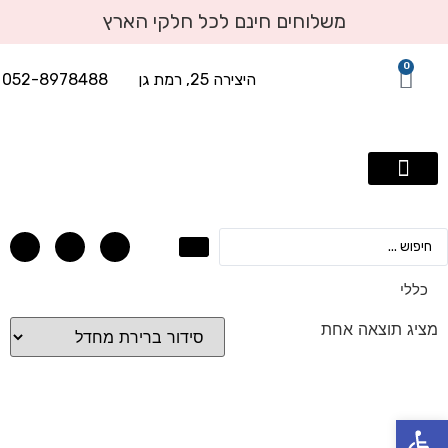
משלוחים חינם לכל חלקי הארץ
0
היצירה 25, רמת גן
052-8978488
תכשיטי יוקרה עד 2500 שח
טבעות אירוסין
טבעות יהלומים
עגילי יהלומים
תליוני יהלומים
אבני חן בשילוב יהלומים
צמידי טניס ויהלומים
כללי
מציג תוצאה אחת
פתח סרגל נגישות